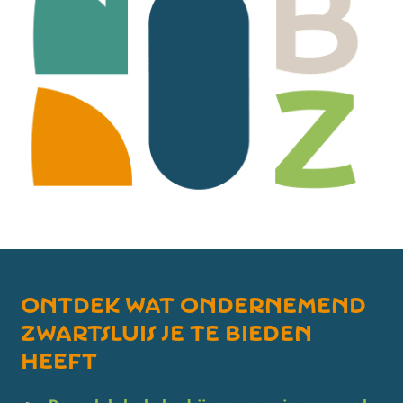
Ontdek wat ondernemend
Zwartsluis je te bieden
heeft