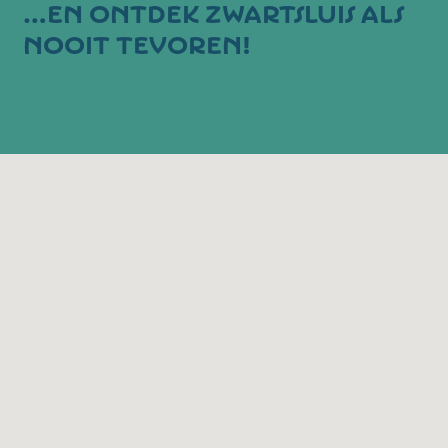
…en ontdek Zwartsluis
als
nooit tevoren!